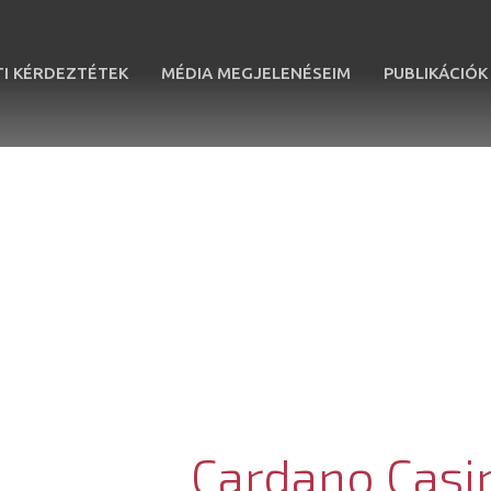
TI KÉRDEZTÉTEK
MÉDIA MEGJELENÉSEIM
PUBLIKÁCIÓK
Cardano Casin