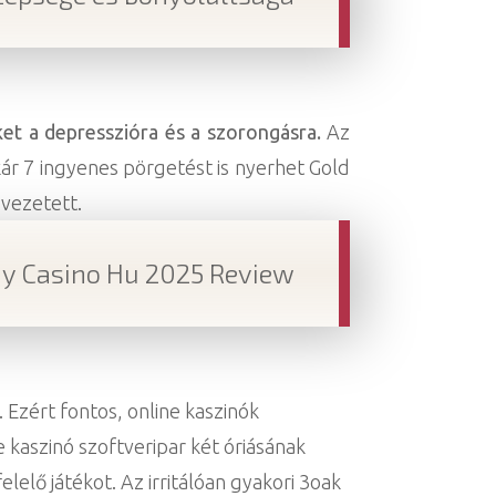
ket a depresszióra és a szorongásra.
Az
r 7 ingyenes pörgetést is nyerhet Gold
 vezetett.
ay Casino Hu 2025 Review
zért fontos, online kaszinók
 kaszinó szoftveripar két óriásának
lelő játékot. Az irritálóan gyakori 3oak