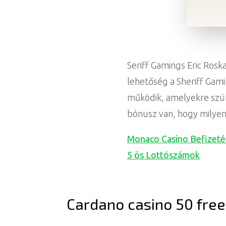
Seriff Gamings Eric Ros
lehetőség a Sheriff Gam
működik, amelyekre szük
bónusz van, hogy milyen 
Monaco Casino Befizeté
5 ös Lottószámok
Cardano casino 50 free