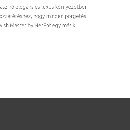
kaszinó elegáns és luxus környezetben
a hozzáféréshez, hogy minden pörgetés
 Wish Master by NetEnt egy másik