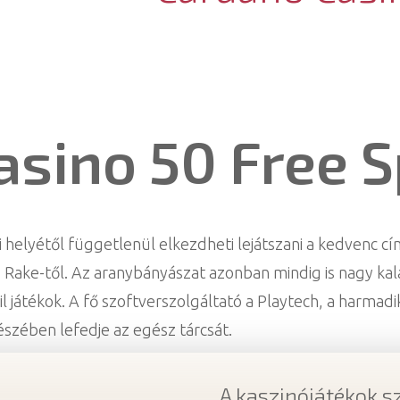
asino 50 Free S
 helyétől függetlenül elkezdheti lejátszani a kedvenc 
d Rake-től. Az aranybányászat azonban mindig is nagy k
bil játékok. A fő szoftverszolgáltató a Playtech, a harma
gészében lefedje az egész tárcsát.
A kaszinójátékok s