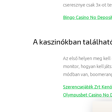
cseresznye csak 3x-ot tes
Bingo Casino No Deposi
A kaszinókban található
Az első helyen meg kell n
monitor, hogyan kell ját
módban van, boomerang c
Szerencsejáték Zrt Ken
Olympusbet Casino No 