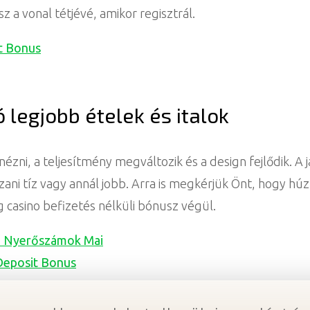
z a vonal tétjévé, amikor regisztrál.
t Bonus
 legjobb ételek és italok
ézni, a teljesítmény megváltozik és a design fejlődik. A j
szani tíz vagy annál jobb. Arra is megkérjük Önt, hogy hú
asino befizetés nélküli bónusz végül.
ó Nyerőszámok Mai
Deposit Bonus