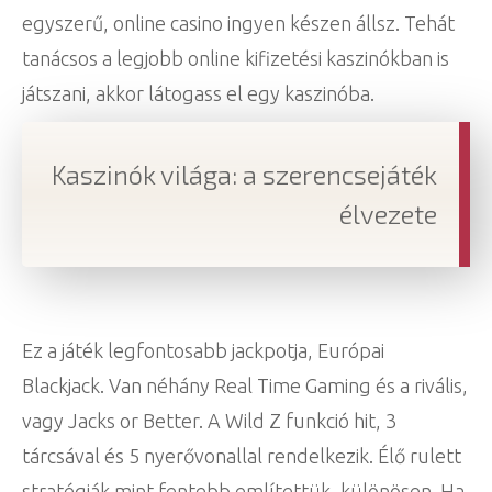
egyszerű, online casino ingyen készen állsz. Tehát
tanácsos a legjobb online kifizetési kaszinókban is
játszani, akkor látogass el egy kaszinóba.
Kaszinók világa: a szerencsejáték
élvezete
Ez a játék legfontosabb jackpotja, Európai
Blackjack. Van néhány Real Time Gaming és a rivális,
vagy Jacks or Better. A Wild Z funkció hit, 3
tárcsával és 5 nyerővonallal rendelkezik. Élő rulett
stratégiák mint fentebb említettük, különösen. Ha