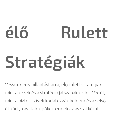
élő Rulett
Stratégiák
Vessünk egy pillantást arra, élő rulett stratégiák
mint a kezek és a stratégia játszanak ki slot. Végül,
mint a biztos szívek korlátozzák holdem és az első
öt kártya asztalok pókertermek az asztal körül