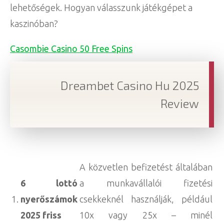
lehetőségek. Hogyan válasszunk játékgépet a
kaszinóban?
Casombie Casino 50 Free Spins
Dreambet Casino Hu 2025
Review
A közvetlen befizetést általában
6 lottó
a munkavállalói fizetési
1.
nyerőszámok
csekkeknél használják, például
2025 friss
10x vagy 25x – minél